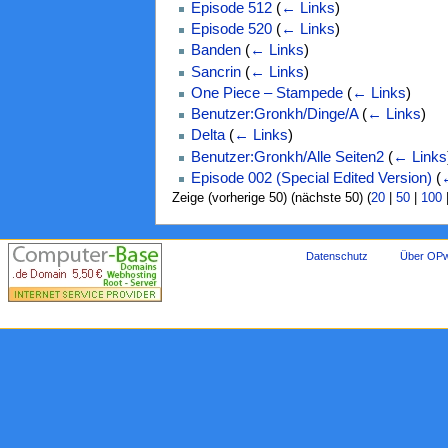
Episode 512
(
← Links
)
Episode 520
(
← Links
)
Banden
(
← Links
)
Sancrin
(
← Links
)
One Piece – Stampede
(
← Links
)
Benutzer:Gronkh/Dinge/A
(
← Links
)
Delta
(
← Links
)
Benutzer:Gronkh/Alle Seiten2
(
← Links
Episode 002 (Special Edited Version)
(
Zeige (vorherige 50) (nächste 50) (
20
|
50
|
100
Datenschutz
Über OPw