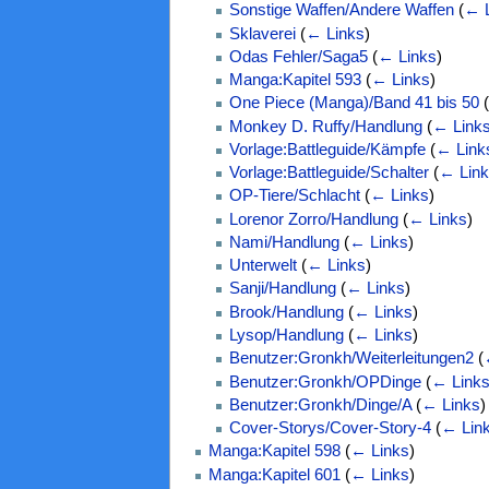
Sonstige Waffen/Andere Waffen
(
← L
Sklaverei
(
← Links
)
Odas Fehler/Saga5
(
← Links
)
Manga:Kapitel 593
(
← Links
)
One Piece (Manga)/Band 41 bis 50
(
Monkey D. Ruffy/Handlung
(
← Link
Vorlage:Battleguide/Kämpfe
(
← Link
Vorlage:Battleguide/Schalter
(
← Lin
OP-Tiere/Schlacht
(
← Links
)
Lorenor Zorro/Handlung
(
← Links
)
Nami/Handlung
(
← Links
)
Unterwelt
(
← Links
)
Sanji/Handlung
(
← Links
)
Brook/Handlung
(
← Links
)
Lysop/Handlung
(
← Links
)
Benutzer:Gronkh/Weiterleitungen2
(
Benutzer:Gronkh/OPDinge
(
← Link
Benutzer:Gronkh/Dinge/A
(
← Links
)
Cover-Storys/Cover-Story-4
(
← Lin
Manga:Kapitel 598
(
← Links
)
Manga:Kapitel 601
(
← Links
)