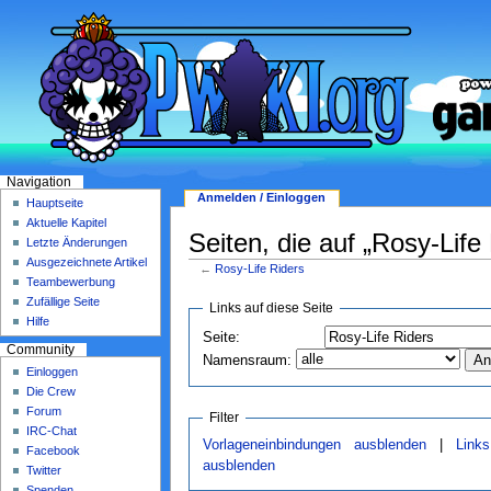
Navigation
Anmelden / Einloggen
Hauptseite
Aktuelle Kapitel
Seiten, die auf „Rosy-Life
Letzte Änderungen
Ausgezeichnete Artikel
←
Rosy-Life Riders
Teambewerbung
Zufällige Seite
Links auf diese Seite
Hilfe
Seite:
Community
Namensraum:
Einloggen
Die Crew
Forum
Filter
IRC-Chat
Vorlageneinbindungen ausblenden
|
Link
Facebook
ausblenden
Twitter
Spenden