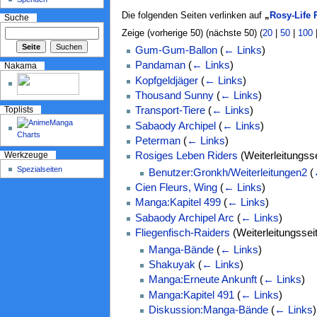
Die folgenden Seiten verlinken auf
„
Rosy-Life 
Suche
Zeige (vorherige 50) (nächste 50) (
20
|
50
|
100
Gum-Gum-Ballon
(
← Links
)
Pandaman
(
← Links
)
Nakama
Kopfgeldjäger
(
← Links
)
Thousand Sunny
(
← Links
)
Transport-Tiere
(
← Links
)
Toplists
Sabaody Archipel
(
← Links
)
Peterman
(
← Links
)
Rosiges Leben Riders
(Weiterleitungss
Werkzeuge
Spezialseiten
Benutzer:Gronkh/Weiterleitungen2
(
Cien Fleurs, Wing
(
← Links
)
Manga:Kapitel 499
(
← Links
)
Sabaody Archipel Arc
(
← Links
)
Fliegenfisch-Raiders
(Weiterleitungssei
Manga-Bände
(
← Links
)
Shakuyak
(
← Links
)
Manga:Erneute Ankunft
(
← Links
)
Manga:Kapitel 491
(
← Links
)
Diskussion:Manga-Bände
(
← Links
)