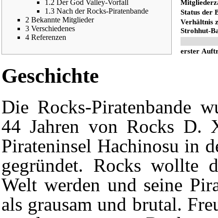
Mitgliederz
1.2
Der God Valley-Vorfall
1.3
Nach der Rocks-Piratenbande
Status der 
2
Bekannte Mitglieder
Verhältnis 
3
Verschiedenes
Strohhut-B
4
Referenzen
erster Auftr
Geschichte
Die Rocks-Piratenbande w
44 Jahren von
Rocks D. 
Pirateninsel
Hachinosu
in d
gegründet. Rocks wollte 
Welt werden und seine Pira
als grausam und brutal. Fr