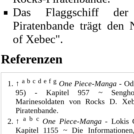
Das Flaggschiff der 
Piratenbande trägt den
of Xebec".
Referenzen
a
b
c
d
e
f
g
↑
One Piece-Manga
-
Od
95)
-
Kapitel 957
~ Senghok 
Marinesoldaten von Rocks D. Xe
Piratenbande.
a
b
c
↑
One Piece-Manga
-
Lokis 
Diese Seite wurde zuletzt am 13. November 2025 um 11:46 Uhr 
Kapitel 1155
~
Die Informationen