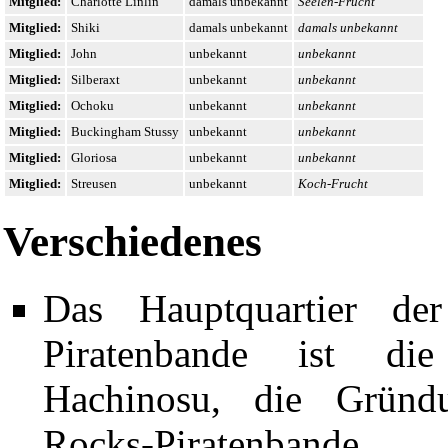
Mitglied:
Charlotte Linlin
damals unbekannt
Seelen-Frucht
Mitglied:
Shiki
damals unbekannt
damals unbekannt
Mitglied:
John
unbekannt
unbekannt
Mitglied:
Silberaxt
unbekannt
unbekannt
Mitglied:
Ochoku
unbekannt
unbekannt
Mitglied:
Buckingham Stussy
unbekannt
unbekannt
Mitglied:
Gloriosa
unbekannt
unbekannt
Mitglied:
Streusen
unbekannt
Koch-Frucht
Verschiedenes
Das Hauptquartier d
Piratenbande
ist die P
Hachinosu, die Gründu
Rocks-Piratenbande.