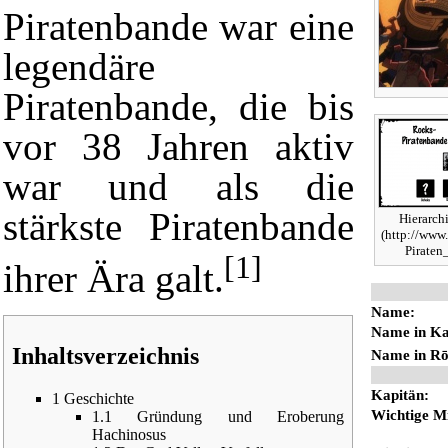
Piratenbande war eine
legendäre
Piratenbande
, die bis
vor 38 Jahren aktiv
war und als die
stärkste Piratenbande
Hierarc
[1]
ihrer Ära galt.
Name:
Name in Ka
Inhaltsverzeichnis
Name in Rō
Kapitän:
1
Geschichte
Wichtige Mi
1.1
Gründung und Eroberung
Hachinosus