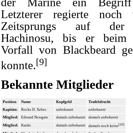
der Marine ein Begrif
Letzterer regierte noch
Zeitsprungs auf der P
Hachinosu, bis er bei
Vorfall
von Blackbeard ges
[9]
konnte.
Bekannte Mitglieder
Position
Name
Kopfgeld
Teufelsfrucht
Kapitän:
Rocks D. Xebec
unbekannt
unbekannt
Mitglied:
Edward Newgate
damals unbekannt
damals unbekannt
[10]
Mitglied:
Kaido
damals unbekannt
damals noch keine