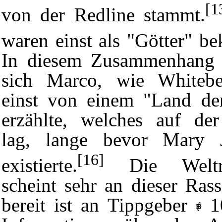
[1
von der
Redline
stammt.
waren einst als "Götter" be
In diesem Zusammenhang e
sich Marco, wie Whiteb
einst von einem "Land de
erzählte, welches auf de
lag, lange bevor
Mary 
[16]
existierte.
Die Weltre
scheint sehr an dieser Rasse
bereit ist an Tippgeber
10