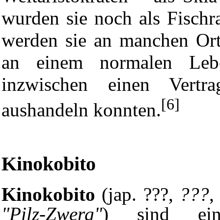
wurden sie noch als Fischra
werden sie an manchen Orte
an einem normalen Lebe
inzwischen einen Ver
[6]
aushandeln konnten.
Kinokobito
Kinokobito
(jap. ???,
???
,
"Pilz-Zwerg"
) sind ein