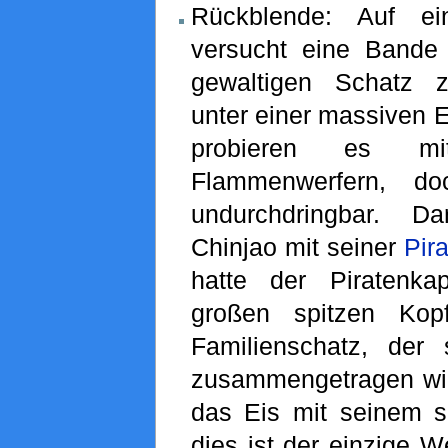
Rückblende: Auf ei
versucht eine Bande
gewaltigen Schatz 
unter einer massiven Ei
probieren es m
Flammenwerfern, d
undurchdringbar. Da
Chinjao mit seiner
Pir
hatte der Piratenka
großen spitzen Kop
Familienschatz, der 
zusammengetragen wird
das Eis mit seinem s
dies ist der einzige 