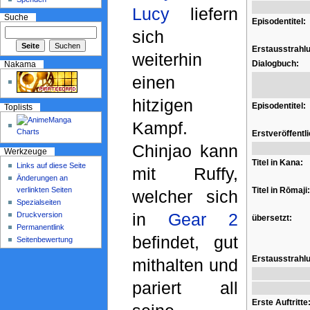
Lucy
liefern
Suche
Episodentitel:
sich
Erstausstrahl
weiterhin
Dialogbuch:
Nakama
einen
hitzigen
Episodentitel:
Toplists
Kampf.
Erstveröffentl
Chinjao kann
Werkzeuge
Titel in Kana:
Links auf diese Seite
mit Ruffy,
Änderungen an
verlinkten Seiten
Titel in Rōmaji:
welcher sich
Spezialseiten
in
Gear 2
Druckversion
übersetzt:
Permanentlink
befindet, gut
Seitenbewertung
Erstausstrahl
mithalten und
pariert all
Erste Auftritte