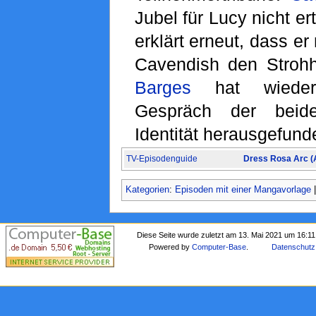
Jubel für Lucy nicht e
erklärt erneut, dass er
Cavendish den Strohh
Barges
hat wieder
Gespräch der beid
Identität herausgefund
TV-Episodenguide
Dress Rosa Arc (
Kategorien
:
Episoden mit einer Mangavorlage
Diese Seite wurde zuletzt am 13. Mai 2021 um 16:11
Powered by
Computer-Base
.
Datenschutz