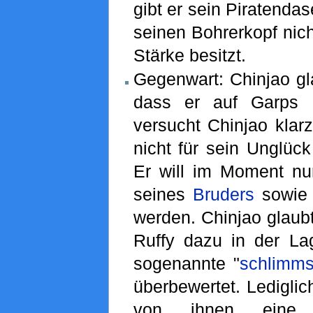
gibt er sein Piratendas
seinen Bohrerkopf nich
Stärke besitzt.
Gegenwart: Chinjao gl
dass er auf Garps En
versucht Chinjao klar
nicht für sein Unglück 
Er will im Moment n
seines
Bruders
sowie 
werden. Chinjao glaubt
Ruffy dazu in der Lag
sogenannte "
schlimms
überbewertet. Ledigli
von ihnen eine 