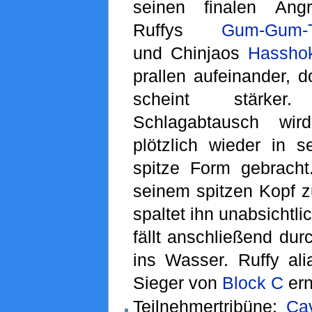
seinen finalen Angri
Ruffys
Gum-Gum-T
und Chinjaos
Hasshok
prallen aufeinander, 
scheint stärke
Schlagabtausch wir
plötzlich wieder in s
spitze Form gebracht.
seinem spitzen Kopf z
spaltet ihn unabsichtli
fällt anschließend dur
ins Wasser. Ruffy al
Sieger von
Block C
ern
Teilnehmertribüne:
Ca