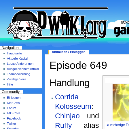
Navigation
Anmelden / Einloggen
Hauptseite
Aktuelle Kapitel
Episode 649
Letzte Änderungen
Ausgezeichnete Artikel
Teambewerbung
Handlung
Zufällige Seite
Hilfe
Community
Corrida
Einloggen
Die Crew
Kolosseum
:
Forum
IRC-Chat
Chinjao
und
Facebook
Ruffy
alias
Twitter
◄ vorherige F
Spenden