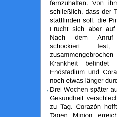
fernzuhalten. Von ih
schließlich, dass der
stattfinden soll, die P
Frucht sich aber au
Nach dem Anruf s
schockiert fe
zusammengebroch
Krankheit befindet
Endstadium und Coraz
noch etwas länger dur
Drei Wochen später au
Gesundheit verschlech
zu Tag. Corazón hofft
Tagen Minion errei