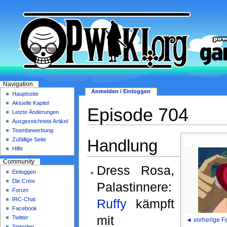
Navigation
Anmelden / Einloggen
Hauptseite
Aktuelle Kapitel
Episode 704
Letzte Änderungen
Ausgezeichnete Artikel
Teambewerbung
Handlung
Zufällige Seite
Hilfe
Community
Dress Rosa,
Einloggen
Die Crew
Palastinnere:
Forum
IRC-Chat
Ruffy
kämpft
Facebook
mit
Twitter
◄ vorherige F
Spenden