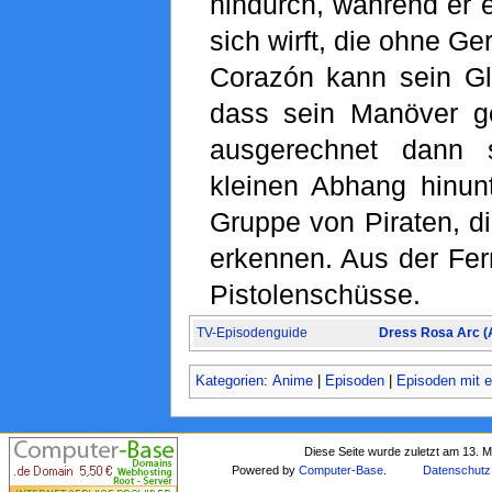
hindurch, während er e
sich wirft, die ohne Ge
Corazón kann sein G
dass sein Manöver g
ausgerechnet dann s
kleinen Abhang hinunt
Gruppe von Piraten, di
erkennen. Aus der Fer
Pistolenschüsse.
TV-Episodenguide
Dress Rosa Arc (
Kategorien
:
Anime
|
Episoden
|
Episoden mit e
Diese Seite wurde zuletzt am 13. 
Powered by
Computer-Base
.
Datenschutz