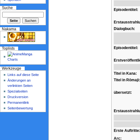
Suche
Episodentitel:
Erstausstrahl
Dialogbuch:
Nakama
Episodentitel:
Toplists
Erstveröffentl
Werkzeuge
Titel in Kana:
Links auf diese Seite
Titel in Rōmaji:
Änderungen an
verlinkten Seiten
Spezialseiten
übersetzt:
Druckversion
Permanentlink
Seitenbewertung
Erstausstrahl
Erste Auftritte
Arc: