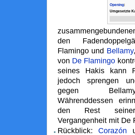
Opening
:
Umgesetzte Ka
zusammengebundene
den Fadendoppel
Flamingo und
Bellamy
von
De Flamingo
kontro
seines Hakis kann R
jedoch sprengen und
gegen Bellam
Währenddessen erin
den Rest seine
Vergangenheit mit De 
Rückblick:
Corazón
u