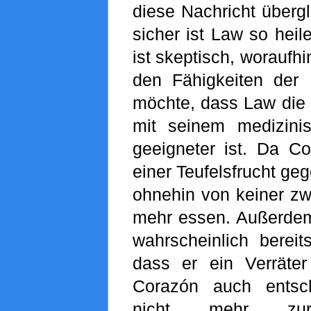
diese Nachricht übergl
sicher ist Law so hei
ist skeptisch, woraufh
den Fähigkeiten der F
möchte, dass Law die F
mit seinem medizini
geeigneter ist. Da Co
einer Teufelsfrucht ge
ohnehin von keiner zwe
mehr essen. Außerde
wahrscheinlich bereit
dass er ein Verräter
Corazón auch entsc
nicht mehr zur