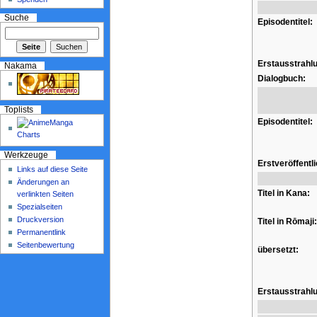
Suche
Episodentitel:
Erstausstrahl
Nakama
Dialogbuch:
Toplists
Episodentitel:
Werkzeuge
Erstveröffentl
Links auf diese Seite
Änderungen an
Titel in Kana:
verlinkten Seiten
Spezialseiten
Druckversion
Titel in Rōmaji:
Permanentlink
Seitenbewertung
übersetzt:
Erstausstrahl