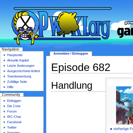
Navigation
Anmelden / Einloggen
Hauptseite
Aktuelle Kapitel
Episode 682
Letzte Änderungen
Ausgezeichnete Artikel
Teambewerbung
Handlung
Zufällige Seite
Hilfe
Community
Einloggen
Die Crew
Forum
IRC-Chat
Facebook
Twitter
◄ vorherige F
Spenden