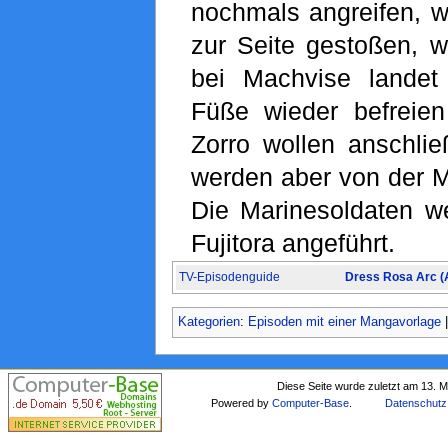
nochmals angreifen, w
zur Seite gestoßen, w
bei Machvise landet
Füße wieder befreie
Zorro wollen anschlie
werden aber von der M
Die Marinesoldaten w
Fujitora angeführt.
TV-Episodenguide
Dress Rosa Arc (
Kategorien
:
Episoden mit einer Mangavorlage
Diese Seite wurde zuletzt am 13. 
Powered by
Computer-Base
.
Datenschutz