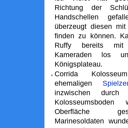
Richtung der Schl
Handschellen gefal
überzeugt diesen mit 
finden zu können. K
Ruffy bereits mit
Kameraden los un
Königsplateau.
Corrida Kolosseu
ehemaligen
Spielze
inzwischen durc
Kolosseumsboden 
Oberfläche ge
Marinesoldaten wund