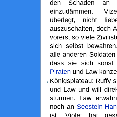
den Schaden an d
einzudämmen. Viz
überlegt, nicht li
auszuschalten, doch 
vorerst so viele Zivili
sich selbst bewahren.
alle anderen Soldaten 
dass sie sich sonst
Piraten
und Law konzen
Königsplateau: Ruffy s
und Law und will dire
stürmen. Law erwähn
noch an
Seestein-Han
ist. Violet hat ge