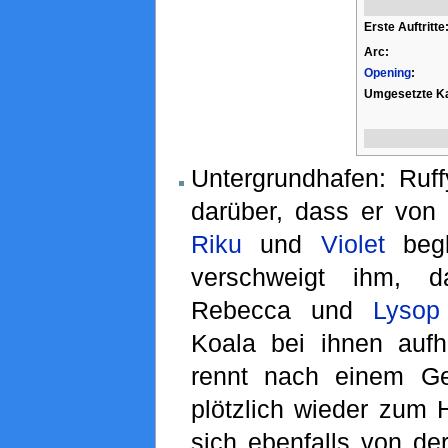
Erste Auftritte
Arc:
Opening
:
Umgesetzte Ka
Untergrundhafen: Ruff
darüber, dass er von
Riku
und
Violet
begl
verschweigt ihm, 
Rebecca und
Lysop
Koala bei ihnen aufh
rennt nach einem G
plötzlich wieder zum 
sich ebenfalls von de