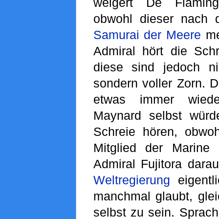
weigert De Flaming
obwohl dieser nach d
Samurai der Meere
me
Admiral hört die Schre
diese sind jedoch nic
sondern voller Zorn. 
etwas immer wied
Maynard selbst würde
Schreie hören, obwo
Mitglied der Marine 
Admiral Fujitora darau
Weltregierung
eigentl
manchmal glaubt, gleic
selbst zu sein. Sprach