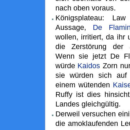
nach oben voraus.
Königsplateau: Law
Aussage,
De Flami
wollen, irritiert, da ih
die Zerstörung der 
Wenn sie jetzt De F
würde
Kaidos
Zorn nur
sie würden sich auf
einem wütenden
Kais
Ruffy ist dies hinsich
Landes gleichgültig.
Derweil versuchen ein
die amoklaufenden Leu