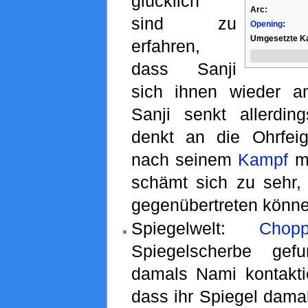
glücklich
Arc:
sind zu
Opening
:
Umgesetzte Ka
erfahren,
dass Sanji
sich ihnen wieder a
Sanji senkt allerdi
denkt an die Ohrfei
nach seinem
Kampf
mi
schämt sich zu sehr,
gegenübertreten könne
Spiegelwelt:
Chopp
Spiegelscherbe gef
damals Nami kontaktie
dass ihr Spiegel dama