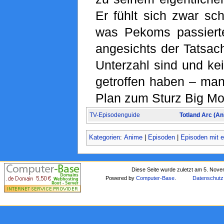
Er fühlt sich zwar sc
was Pekoms passierte
angesichts der Tatsach
Unterzahl sind und ke
getroffen haben – man
Plan zum Sturz Big M
TV-Episodenguide
Totland Arc (An
Kategorien
:
Anime
|
Episoden
|
Episoden mit e
Diese Seite wurde zuletzt am 5. Nov
Powered by
Computer-Base
.
Datenschutz