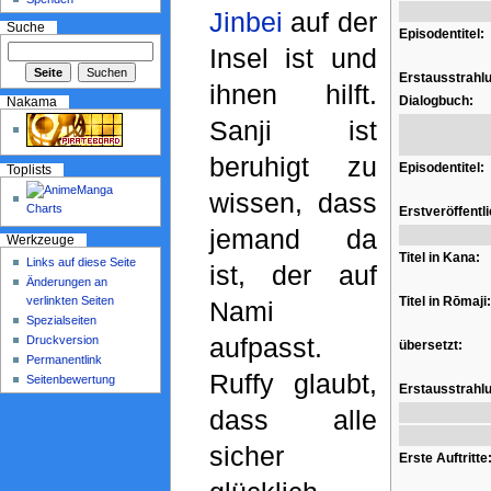
Jinbei
auf der
Suche
Episodentitel:
Insel ist und
Erstausstrahl
ihnen hilft.
Dialogbuch:
Nakama
Sanji ist
beruhigt zu
Episodentitel:
Toplists
wissen, dass
Erstveröffentl
jemand da
Werkzeuge
Titel in Kana:
Links auf diese Seite
ist, der auf
Änderungen an
verlinkten Seiten
Titel in Rōmaji:
Nami
Spezialseiten
aufpasst.
Druckversion
übersetzt:
Permanentlink
Ruffy glaubt,
Seitenbewertung
Erstausstrahl
dass alle
sicher
Erste Auftritte