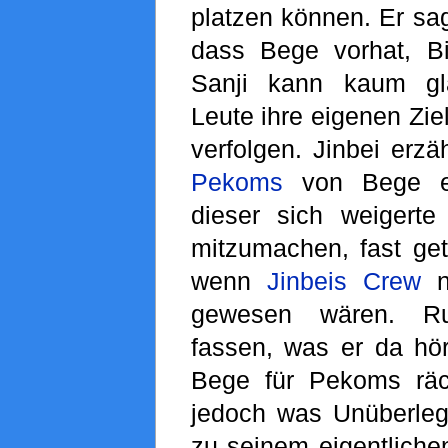
platzen können. Er sag
dass Bege vorhat, B
Sanji kann kaum gl
Leute ihre eigenen Zie
verfolgen. Jinbei erzä
Pekoms
von Bege en
dieser sich weigert
mitzumachen, fast get
wenn
Jinbeis Crew
n
gewesen wären. R
fassen, was er da hör
Bege für Pekoms räc
jedoch was Unüberlegte
zu seinem eigentlic