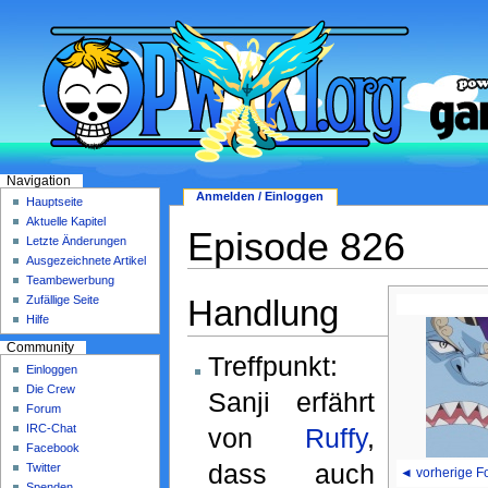
Navigation
Anmelden / Einloggen
Hauptseite
Aktuelle Kapitel
Episode 826
Letzte Änderungen
Ausgezeichnete Artikel
Teambewerbung
Handlung
Zufällige Seite
Hilfe
Community
Treffpunkt:
Einloggen
Die Crew
Sanji erfährt
Forum
IRC-Chat
von
Ruffy
,
Facebook
dass auch
Twitter
◄ vorherige F
Spenden