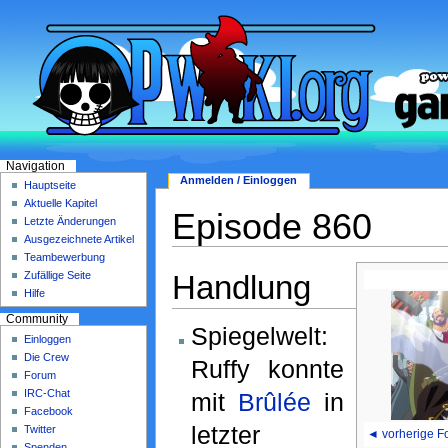
Navigation
Anmelden / Einloggen
Hauptseite
Aktuelle Kapitel
Episode 860
Letzte Änderungen
Ausgezeichnete Artikel
Teambewerbung
Handlung
Zufällige Seite
Hilfe
Community
Spiegelwelt:
Einloggen
Die Crew
Ruffy konnte
Forum
IRC-Chat
mit
Brûlée
in
Facebook
letzter
Twitter
◄ vorherige F
Spenden