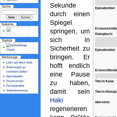
Sekunde
Suche
Episodentitel:
durch einen
Spiegel
Nakama
Erstausstrahl
springen, um
Dialogbuch:
sich in
Toplists
Sicherheit zu
Episodentitel:
bringen. Er
Werkzeuge
Links auf diese Seite
hofft endlich
Änderungen an
Erstveröffentl
verlinkten Seiten
eine Pause
Spezialseiten
zu haben,
Druckversion
Titel in Kana:
Permanentlink
damit sein
Seitenbewertung
Titel in Rōmaji:
Haki
übersetzt:
regenerieren