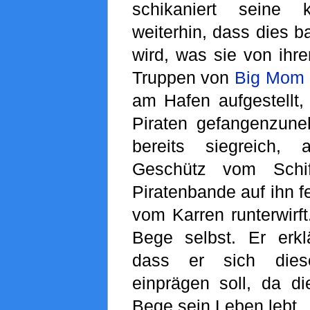
schikaniert seine 
weiterhin, dass dies b
wird, was sie von ihr
Truppen von
Big Mom
am Hafen aufgestellt,
Piraten gefangenzun
bereits siegreich, 
Geschütz vom Schif
Piratenbande auf ihn f
vom Karren runterwirf
Bege selbst. Er erk
dass er sich die
einprägen soll, da di
Bege sein Leben lebt.