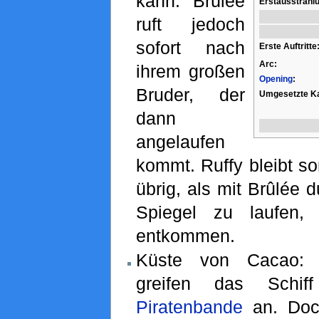
kann. Brûlée
Erstausstrahl
ruft jedoch
sofort nach
Erste Auftritte
Arc:
ihrem großen
Opening
:
Bruder, der
Umgesetzte Ka
dann
angelaufen
kommt. Ruffy bleibt so
übrig, als mit Brûlée 
Spiegel zu laufe
entkommen.
Küste von Cacao: D
greifen das Schi
Piratenbande
an. Do