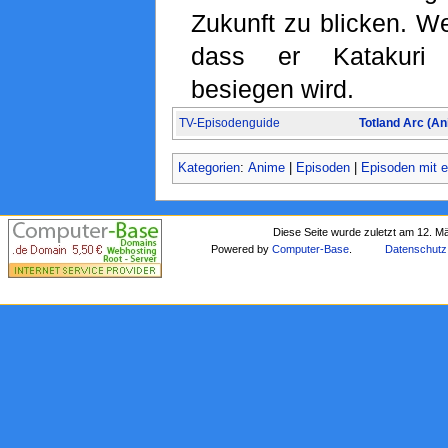
Zukunft zu blicken. We
dass er Katakuri 
besiegen wird.
TV-Episodenguide
Totland Arc (An
Kategorien
:
Anime
|
Episoden
|
Episoden mit e
Diese Seite wurde zuletzt am 12. M
Powered by
Computer-Base
.
Datenschutz