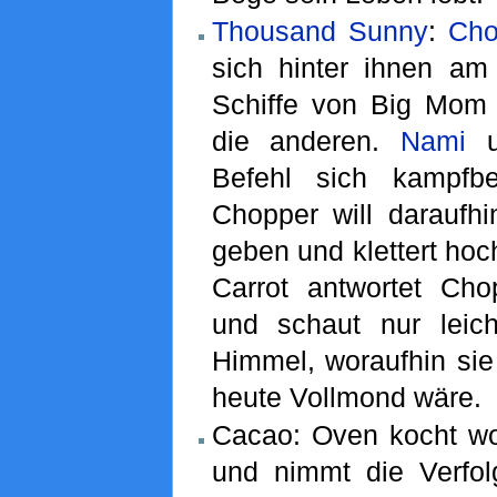
Thousand Sunny
:
Cho
sich hinter ihnen am
Schiffe von Big Mom
die anderen.
Nami
u
Befehl sich kampfb
Chopper will daraufh
geben und klettert ho
Carrot antwortet Cho
und schaut nur leic
Himmel, woraufhin sie
heute Vollmond wäre.
Cacao: Oven kocht wor
und nimmt die Verfo