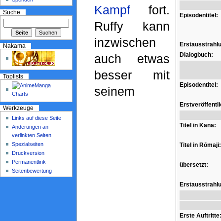
Kampf
fort.
Suche
Episodentitel:
Ruffy kann
inzwischen
Erstausstrahl
Nakama
Dialogbuch:
auch etwas
besser mit
Toplists
Episodentitel:
seinem
Erstveröffentl
Werkzeuge
Links auf diese Seite
Titel in Kana:
Änderungen an
verlinkten Seiten
Spezialseiten
Titel in Rōmaji:
Druckversion
Permanentlink
übersetzt:
Seitenbewertung
Erstausstrahl
Erste Auftritte