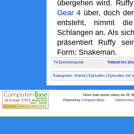
übergehen wird. Ruffy
Gear 4
über, doch der
entsteht, nimmt di
Schlangen an. Als sich
präsentiert Ruffy s
Form: Snakeman.
TV-Episodenguide
Totland Arc (An
Kategorien
:
Anime
|
Episoden
|
Episoden mit e
Diese Seite wurde zuletzt am 28. 
Powered by
Computer-Base
.
Datenschutz