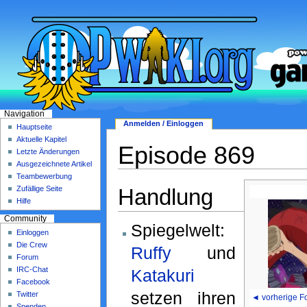
Navigation
Anmelden / Einloggen
Hauptseite
Aktuelle Kapitel
Episode 869
Letzte Änderungen
Ausgezeichnete Artikel
Teambewerbung
Handlung
Zufällige Seite
Hilfe
Community
Spiegelwelt:
Einloggen
Die Crew
Ruffy
und
Forum
IRC-Chat
Katakuri
Facebook
setzen ihren
Twitter
◄ vorherige F
Spenden