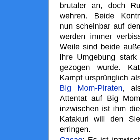
brutaler an, doch R
wehren. Beide Kont
nun scheinbar auf de
werden immer verbis
Weile sind beide auß
ihre Umgebung stark i
gezogen wurde. Kat
Kampf ursprünglich a
Big Mom-Piraten
, al
Attentat auf Big Mo
inzwischen ist ihm die
Katakuri will den Sie
erringen.
Cacao
: Es ist inzwis