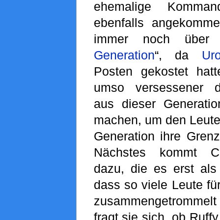
ehemalige Komman
ebenfalls angekomme
immer noch über 
Generation
“, da
Ur
Posten gekostet hatt
umso versessener d
aus dieser Generati
machen, um den Leute
Generation ihre Grenz
Nächstes kommt Ch
dazu, die es erst als
dass so viele Leute fü
zusammengetrommel
fragt sie sich, ob Ruffy