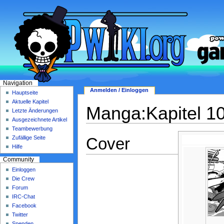
Navigation
Anmelden / Einloggen
Hauptseite
Aktuelle Kapitel
Manga:Kapitel 1
Letzte Änderungen
Ausgezeichnete Artikel
Teambewerbung
Cover
Zufällige Seite
Hilfe
Community
Einloggen
Die Crew
Forum
IRC-Chat
Facebook
Twitter
Spenden