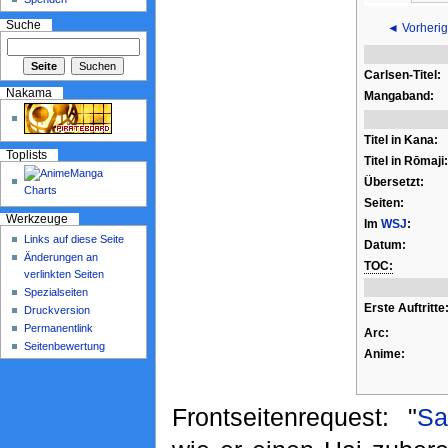
Suche
◄ Vorherig
Carlsen-Titel:
Nakama
Mangaband:
Titel in Kana:
Toplists
Titel in Rōmaji:
Übersetzt:
Seiten:
Werkzeuge
Im
WSJ
:
Links auf diese Seite
Datum:
Änderungen an
TOC:
verlinkten Seiten
Spezialseiten
Erste Auftritte
Druckversion
Permanentlink
Arc:
Seitenbewertung
Anime:
Frontseitenrequest: "
Sa