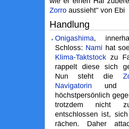
wie er einen Hai zubere
Zorro
aussieht" von Ebi
Handlung
Onigashima
, inner
Schloss:
Nami
hat so
Klima-Taktstock
zu Fal
rappelt diese sich g
Nun steht die
Z
Navigatorin
un
höchstpersönlich gege
trotzdem nicht z
entschlossen ist, sic
rächen. Daher atta