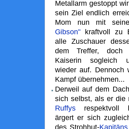
Metallarm gestoppt wi
sein Ziel endlich erre
Mom nun mit sein
Gibson"
kraftvoll zu
alle Zuschauer dess
dem Treffer, doch 
Kaiserin sogleich 
wieder auf. Dennoch 
Kampf übernehmen...
Derweil auf dem Dach:
sich selbst, als er di
Ruffys
respektvoll h
ärgert er sich zuglei
des Strohhut-
Kapitäns