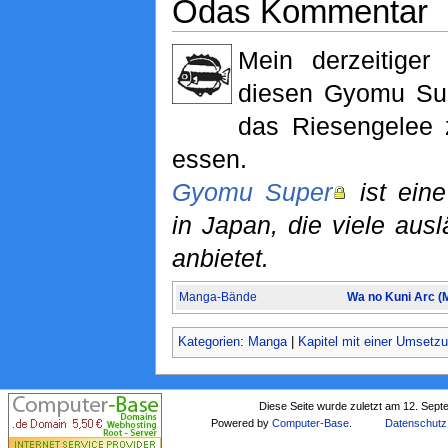
Odas Kommentar
Mein derzeitiger
diesen Gyomu Su
das Riesengelee 
essen.
Gyomu Super
ist eine
in Japan, die viele aus
anbietet.
Manga-Bände
Wa no Kuni Arc (
Kategorien
:
Manga
|
Kapitel mit einer Umsetz
Diese Seite wurde zuletzt am 12. Sep
Powered by
Computer-Base
.
Datenschutz