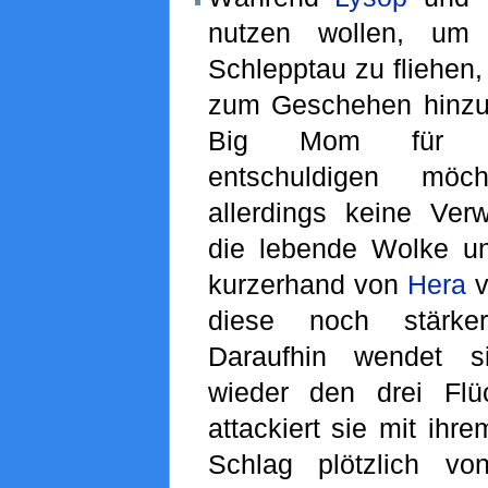
nutzen wollen, um
Schlepptau zu fliehe
zum Geschehen hinzu,
Big Mom für s
entschuldigen möc
allerdings keine Ve
die lebende Wolke un
kurzerhand von
Hera
v
diese noch stärke
Daraufhin wendet 
wieder den drei Fl
attackiert sie mit ihr
Schlag plötzlich vo