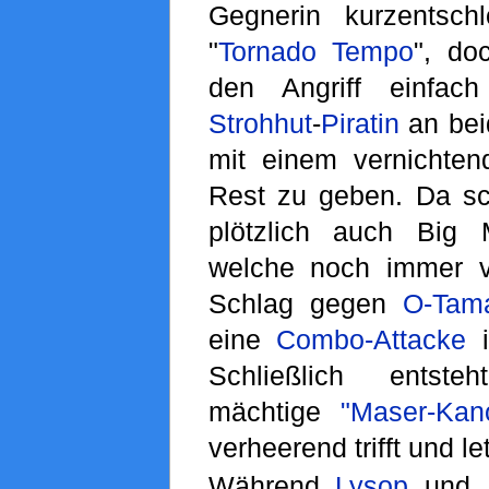
Gegnerin kurzentsch
"
Tornado Tempo
", do
den Angriff einfac
Strohhut
-
Piratin
an bei
mit einem vernichte
Rest zu geben. Da sch
plötzlich auch Big
welche noch immer 
Schlag gegen
O-Tam
eine
Combo-Attacke
i
Schließlich entst
mächtige
"Maser-Kan
verheerend trifft und le
Während
Lysop
und 