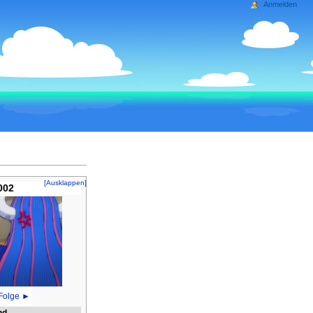
Anmelden
[Ausklappen]
002
Folge ►
nd