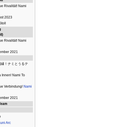
e Rivalität! Nami
ust 2023
Stoll
g
l)
e Rivalität! Nami
ember 2021
因縁！ナミとうるテ
a Innen! Nami To
ue Verbindung!
Nami
ember 2021
Team
e
uni Arc