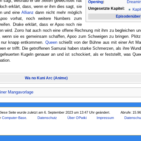
ihm sagt, weshalb er die Seiten gewechselt hat
Opening
:
Dreamin
doch erklärt, dass, wenn er ihm dies sagt, sie
Umgesetzte Kapitel:
Kapi
en und eine
Allianz
dann nicht mehr möglich
Episodenüber
 Apoo vorhat, noch weitere Numbers zum
reifen. Drake erklärt, dass er Apoo noch nie
n wird. Zorro hat auch noch eine offene Rechnung mit ihm zu begleichen und
ei, wenn sie es gemeinsam schaffen, Apoo zum Schweigen zu bringen. Plötz
n nur knapp entkommen.
Queen
schießt von der Bühne aus mit einer Art Ma
en er trifft. Die getroffenen Samurai haben starke Schmerzen, als ihre Wund
gefeuerten Kugeln genauer an und ist schockiert, als er feststellt, was Que
ation.
Wa no Kuni Arc (Anime)
iner Mangavorlage
Diese Seite wurde zuletzt am 6. September 2023 um 13:47 Uhr geändert.
Abrufe: 15.9
by
Computer-Base
.
Datenschutz
Über OPwiki
Impressum
Datenschu