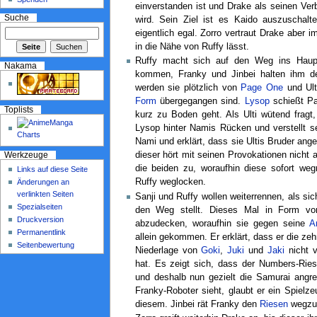
einverstanden ist und Drake als seinen Ve
Suche
wird. Sein Ziel ist es Kaido auszuschalt
eigentlich egal. Zorro vertraut Drake aber 
in die Nähe von Ruffy lässt.
Ruffy macht sich auf den Weg ins Haup
Nakama
kommen, Franky und Jinbei halten ihm d
werden sie plötzlich von
Page One
und Ulti
Form
übergegangen sind.
Lysop
schießt Pa
Toplists
kurz zu Boden geht. Als Ulti wütend fragt, 
Lysop hinter Namis Rücken und verstellt s
Nami und erklärt, dass sie Ultis Bruder ang
dieser hört mit seinen Provokationen nicht 
Werkzeuge
die beiden zu, woraufhin diese sofort w
Links auf diese Seite
Ruffy weglocken.
Änderungen an
verlinkten Seiten
Sanji und Ruffy wollen weiterrennen, als si
Spezialseiten
den Weg stellt. Dieses Mal in Form v
Druckversion
abzudecken, woraufhin sie gegen seine
A
Permanentlink
allein gekommen. Er erklärt, dass er die z
Seitenbewertung
Niederlage von
Goki
,
Juki
und
Jaki
nicht v
hat. Es zeigt sich, dass der Numbers-Ri
und deshalb nun gezielt die Samurai angre
Franky-Roboter sieht, glaubt er ein Spielz
diesem. Jinbei rät Franky den
Riesen
wegzul