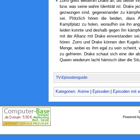
Zorro greift weiterhin Drake an, bis dieser 
bzw. was seine wahre Identität ist. Drake je
gezwungen sind, gegeneinander zu kämpf
sei. Plötzlich hören die beiden, dass
Kampfplatz zu holen, woraufhin sie ihn ang
leiden konnte und deshalb gegen ihn kämpfe
mit der Allianz mit Drake einverstanden s
hören. Zorro und Drake können den Kugel
Menge, wobei es ihm egal zu sein scheint, w
zu gefrieren. Drake schaut sich eine der ab
Queen wiederum lacht hämisch über die Situ
TV-Episodenguide
Kategorien
:
Anime
|
Episoden
|
Episoden mit e
Powered 