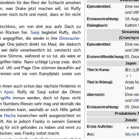
rbündeten für den Rest der Schlacht ansehen
Episodentitel:
Eine neu
en, was Drake jetzt machen will, ist Ruffy
und Ulti!
immer noch nicht und meint, dass er ihn nicht
Erstausstrahlung:
18. Aug
Dialogbuch:
Kathrin 
tschloss, um von dort aus aufs Dach zu
Streamin
en Rücken frei.
Sanji
begleitet Ruffy, doch
(Crunchyrol
 angegriffen, die wieder in ihre
Dinosaurier-
Episodentitel:
Eine neu
ge One jedoch direkt ins Maul, die dadurch
und Ulti!
wer dafür verantwortlich ist, versteckt sich
eine Stimme, während er so tut, als wäre er
Erstveröffentlichung:
05. Dez
egriffen hätte. Nami schlägt Lysop zwar, doch
Japan
auf. Ulti und Page One stürmen daraufhin auf
Titel in Kana:
新たな
egrennen und sie vom Kampfplatz sowie von
ィ！
Titel in Rōmaji:
Arata N
ch ihnen auch schon das nächste Hindernis in
Uruti!
on
Apoo
. Ruffy rät Sanji sofort die Ohren
übersetzt:
Eine ne
ngriffe
immun werden, doch ist Apoo nicht
und
Ulti
!
ehn Numbers-Riesen sehr mag und deshalb die
Erstausstrahlung:
05. Dez
erzeihen kann, weshalb er sich Hilfe geholt
Produktions-
ese
Hacha
inzwischen wohl ausgenüchtert ist
Zusatz
ift. Als er jedoch Franky in seinem General
Erste Auftritte:
eug für sich gefunden zu haben und rennt zu
kein
ocken, was Franky sofort macht.
Arc:
Wa no K