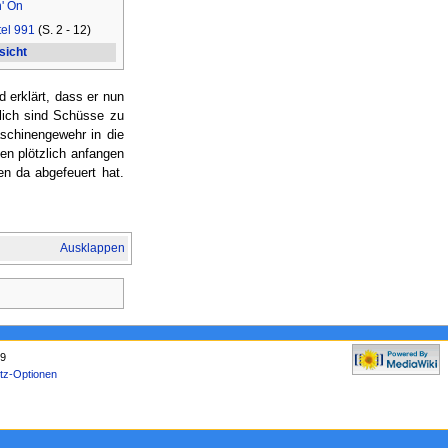
' On
tel 991
(S. 2 - 12)
sicht
 erklärt, dass er nun
lich sind Schüsse zu
schinengewehr in die
en plötzlich anfangen
en da abgefeuert hat.
Ausklappen
69
tz-Optionen