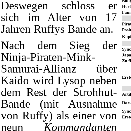
Blut
Deswegen schloss er
Herk
Fami
sich im Alter von 17
Pira
Jahren
Ruffys
Bande an.
Posi
Kopf
Nach dem Sieg der
Sync
Ninja-Piraten-Mink-
Japa
Zu f
Samurai-Allianz über
Kaido wird Lysop neben
Erst
dem Rest der Strohhut-
Arti
Bande (mit Ausnahme
Dars
Sync
von Ruffy) als einer von
Erst
neun
Kommandanten