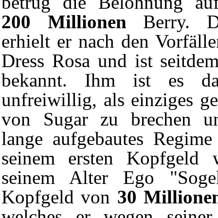
betrug die Belohnung au
200 Millionen
Berry. Di
erhielt er nach den Vorfäll
Dress Rosa und ist seitde
bekannt. Ihm ist es d
unfreiwillig, als einziges 
von
Sugar
zu brechen u
lange aufgebautes Regime 
seinem ersten Kopfgeld
seinem Alter Ego "Soge
Kopfgeld von
30 Millione
welches er wegen seiner