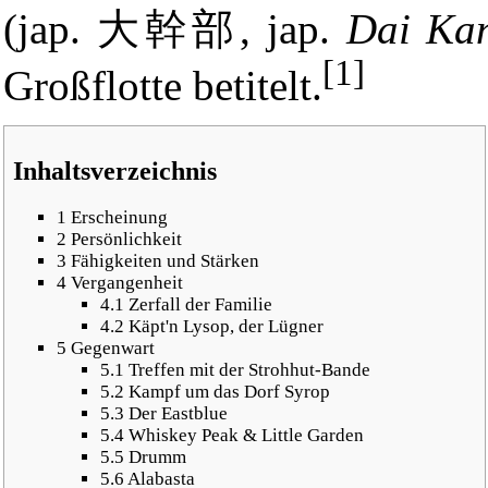
(jap. 大幹部, jap.
Dai Ka
[1]
Großflotte betitelt.
Inhaltsverzeichnis
1
Erscheinung
2
Persönlichkeit
3
Fähigkeiten und Stärken
4
Vergangenheit
4.1
Zerfall der Familie
4.2
Käpt'n Lysop, der Lügner
5
Gegenwart
5.1
Treffen mit der Strohhut-Bande
5.2
Kampf um das Dorf Syrop
5.3
Der Eastblue
5.4
Whiskey Peak & Little Garden
5.5
Drumm
5.6
Alabasta