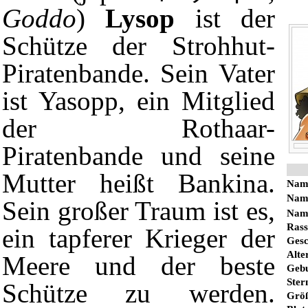
Goddo
)
Lysop
ist der
Schütze der Strohhut-
Piratenbande. Sein Vater
ist
Yasopp
, ein Mitglied
der
Rothaar-
Piratenbande
und seine
Mutter heißt
Bankina
.
Nam
Name
Sein großer Traum ist es,
Name
Rass
ein tapferer Krieger der
Gesc
Alte
Meere und der beste
Gebu
Ster
Schütze zu werden.
Grö