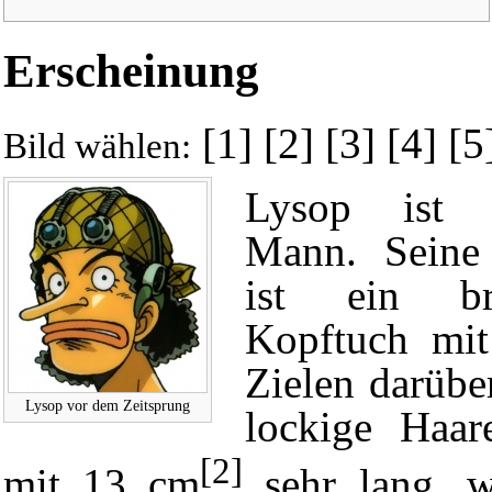
Erscheinung
[1]
[2]
[3]
[4]
[5
Bild wählen:
Lysop ist e
Mann. Seine 
ist ein bra
Kopftuch mit
Zielen darübe
Lysop vor dem Zeitsprung
lockige Haar
[2]
mit 13 cm
sehr lang, 