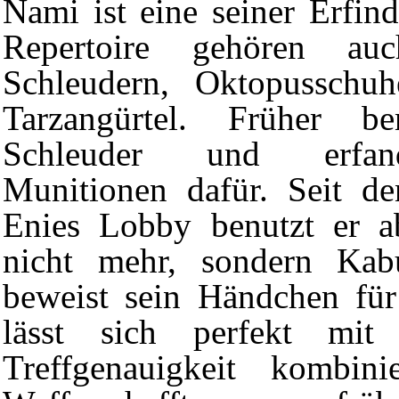
Nami
ist eine seiner Erfi
Repertoire gehören au
Schleudern, Oktopusschu
Tarzangürtel. Früher b
Schleuder und erfan
Munitionen
dafür. Seit de
Enies Lobby
benutzt er a
nicht mehr, sondern
Kab
beweist sein Händchen fü
lässt sich perfekt mit
Treffgenauigkeit kombini