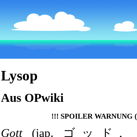
Lysop
Aus OPwiki
!!!
SPOILER WARNUNG (a
Gott
(jap. ゴッド,